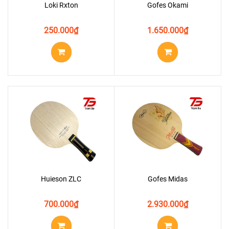
Loki Rxton
Gofes Okami
250.000
₫
1.650.000
₫
Huieson ZLC
Gofes Midas
700.000
₫
2.930.000
₫