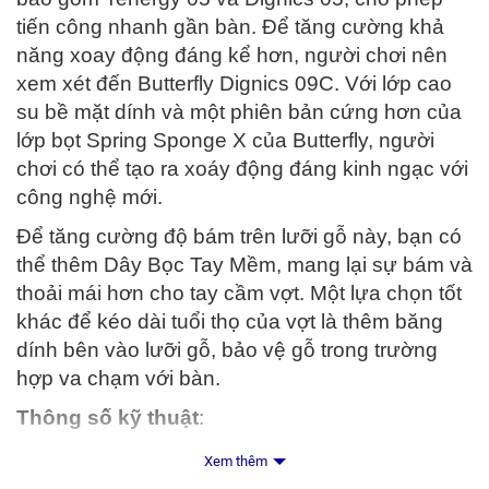
tiến công nhanh gần bàn. Để tăng cường khả
năng xoay động đáng kể hơn, người chơi nên
xem xét đến Butterfly Dignics 09C. Với lớp cao
su bề mặt dính và một phiên bản cứng hơn của
lớp bọt Spring Sponge X của Butterfly, người
chơi có thể tạo ra xoáy động đáng kinh ngạc với
công nghệ mới.
Để tăng cường độ bám trên lưỡi gỗ này, bạn có
thể thêm Dây Bọc Tay Mềm, mang lại sự bám và
thoải mái hơn cho tay cầm vợt. Một lựa chọn tốt
khác để kéo dài tuổi thọ của vợt là thêm băng
dính bên vào lưỡi gỗ, bảo vệ gỗ trong trường
hợp va chạm với bàn.
Thông số kỹ thuật
:
Tính phản ứng: 12.1
Xem thêm
Tính rung: 10.1