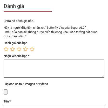
Lớp gỗ: 5W+2SALC
Đánh giá
Trọng lượng tay cầm cầm theo kiểu bắt tay: ~89
gram
Chưa có đánh giá nào.
Độ dày lưỡi gỗ: 5.7 mm
Hãy là người đầu tiên nhận xét “Butterfly Viscaria Super ALC”
Kích thước lưỡi gỗ: 157×150 mm
Email của bạn sẽ không được hiển thị công khai.
Các trường bắt buộc
Kích thước tay cầm kiểu FL: 100×25 mm
được đánh dấu
*
Kích thước tay cầm kiểu ST: 100×23 mm
Đánh giá của bạn
Sản xuất tại Nhật Bản
Khám phá sự mạnh mẽ và sự cải tiến của cốt
Nhận xét của bạn
*
vợt Butterfly Viscaria Super ALC ngay hôm nay
và tận hưởng lối chơi mới mẻ và độc đáo!
Upload up to 5 images or videos
Tên
*