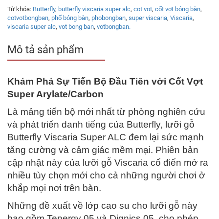
Từ khóa:
Butterfly
,
butterfly viscaria super alc
,
cot vot
,
cốt vợt bóng bàn
,
cotvotbongban
,
phố bóng bàn
,
phobongban
,
super viscaria
,
Viscaria
,
viscaria super alc
,
vot bong ban
,
votbongban.
Mô tả sản phẩm
Khám Phá Sự Tiến Bộ Đầu Tiên với Cốt Vợt
Super Arylate/Carbon
Là mảng tiến bộ mới nhất từ phòng nghiên cứu
và phát triển danh tiếng của Butterfly, lưỡi gỗ
Butterfly Viscaria Super ALC đem lại sức mạnh
tăng cường và cảm giác mềm mại. Phiên bản
cập nhật này của lưỡi gỗ Viscaria cổ điển mở ra
nhiều tùy chọn mới cho cả những người chơi ở
khắp mọi nơi trên bàn.
Những đề xuất về lớp cao su cho lưỡi gỗ này
bao gồm Tenergy 05 và Dignics 05, cho phép