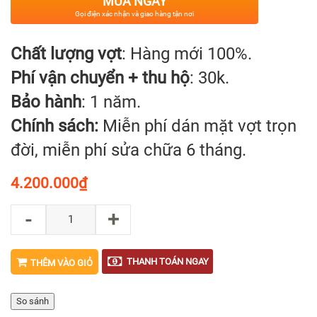
MUA NGAY
Gọi điện xác nhận và giao hàng tận nơi
Chất lượng vợt
: Hàng mới 100%.
Phí vận chuyển + thu hộ
: 30k.
Bảo hành
: 1 năm.
Chính sách:
Miễn phí dán mặt vợt trọn
đời, miễn phí sửa chữa 6 tháng.
4.200.000
₫
-
+
THANH TOÁN NGAY
THÊM VÀO GIỎ
So sánh