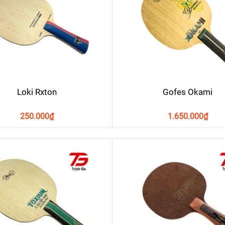
Loki Rxton
Gofes Okami
250.000
₫
1.650.000
₫