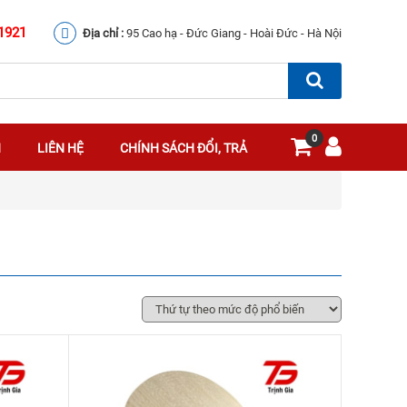
1921
Địa chỉ :
95 Cao hạ - Đức Giang - Hoài Đức - Hà Nội
0
N
LIÊN HỆ
CHÍNH SÁCH ĐỔI, TRẢ