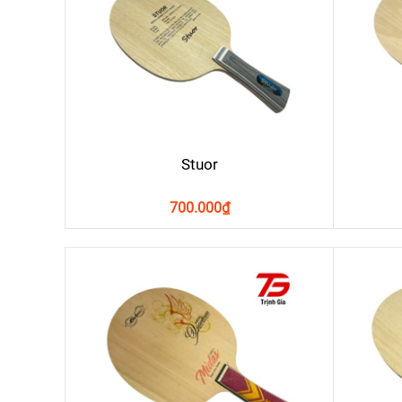
Stuor
700.000
₫