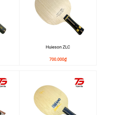
Huieson ZLC
700.000
₫