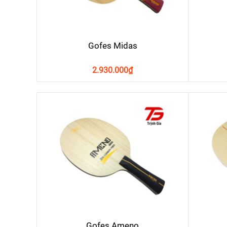
Gofes Midas
2.930.000
₫
Gofes Ameno