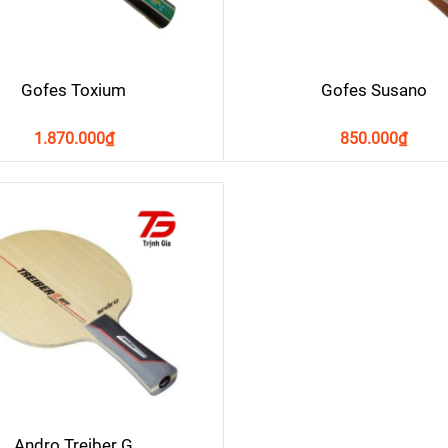
Gofes Toxium
Gofes Susano
1.870.000
₫
850.000
₫
Andro Treiber G