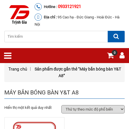
0933121921
Hotline :
Địa chỉ :
95 Cao hạ - Đức Giang - Hoài Đức - Hà
Nội
0
Trang chủ
Sản phẩm được gắn thẻ “Máy bắn bóng bàn Y&T
A8”
MÁY BẮN BÓNG BÀN Y&T A8
Hiển thị một kết quả duy nhất