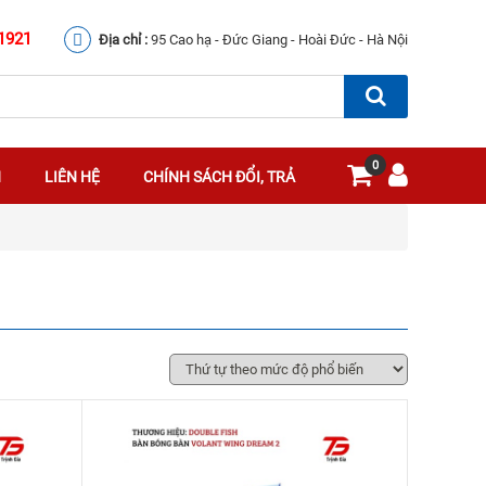
1921
Địa chỉ :
95 Cao hạ - Đức Giang - Hoài Đức - Hà Nội
0
N
LIÊN HỆ
CHÍNH SÁCH ĐỔI, TRẢ