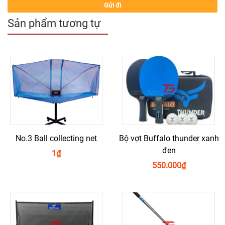
Sản phẩm tương tự
No.3 Ball collecting net
Bộ vợt Buffalo thunder xanh
đen
1
₫
550.000
₫