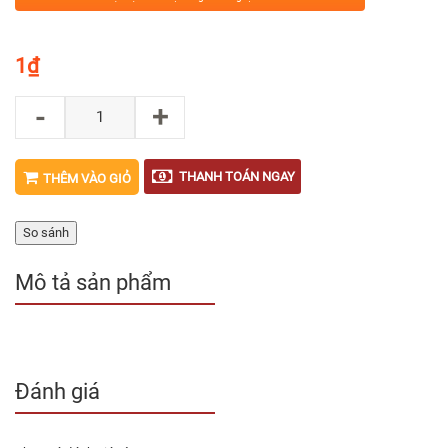
1
₫
-
+
THANH TOÁN NGAY
THÊM VÀO GIỎ
So sánh
Mô tả sản phẩm
Đánh giá