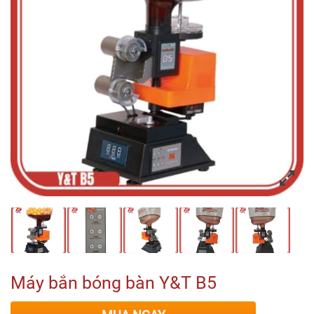
Máy bắn bóng bàn Y&T B5