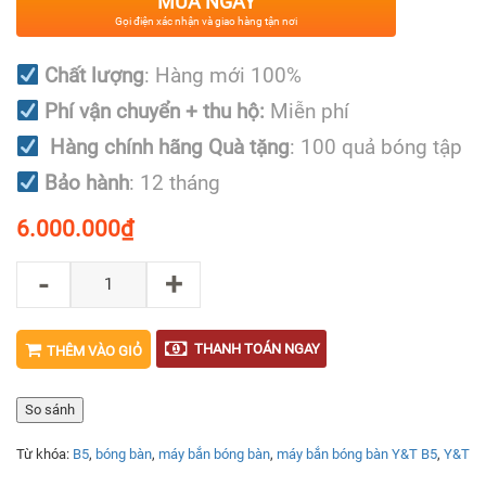
MUA NGAY
Gọi điện xác nhận và giao hàng tận nơi
Chất lượng
: Hàng mới 100%
Phí vận chuyển + thu hộ:
Miễn phí
Hàng chính hãng
Quà tặng
: 100 quả bóng tập
Bảo hành
: 12 tháng
6.000.000
₫
-
+
THANH TOÁN NGAY
THÊM VÀO GIỎ
So sánh
Từ khóa:
B5
,
bóng bàn
,
máy bắn bóng bàn
,
máy bắn bóng bàn Y&T B5
,
Y&T