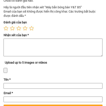
Chưa có đánh giá nào.
– Đường cong bắn bóng: Điều góc từ 0 đến 40 độ
Hãy là người đầu tiên nhận xét “Máy bắn bóng bàn Y&T B5”
Email của bạn sẽ không được hiển thị công khai.
Các trường bắt buộc
được đánh dấu
*
c, Hình ảnh sản phẩm máy bắn bóng Y&T B5
Đánh giá của bạn
Nhận xét của bạn
*
Upload up to 5 images or videos
Tên
*
Email
*