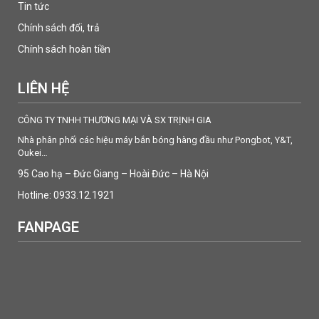
Tin tức
Chính sách đổi, trả
Chính sách hoàn tiền
LIÊN HỆ
CÔNG TY TNHH THƯƠNG MẠI VÀ SX TRỊNH GIA
Nhà phân phối các hiệu máy bắn bóng hàng đầu như Pongbot, Y&T,
Oukei…
95 Cao hạ – Đức Giang – Hoài Đức – Hà Nội
Hotline: 0933.12.1921
FAQs
FANPAGE
Nên sử dụng loại bóng tập nào cho máy ?
Đối với dòng máy của thương hiệu Y&T được khuyên dùng bóng tập
40+
của hãng sản xuất.
Những lưu ý khi sử dụng máy bắn bóng Y&T B5 là gì?
Người chơi nên chú ý một số điều khi sử dụng máy bắn bóng Y&T B5 như: