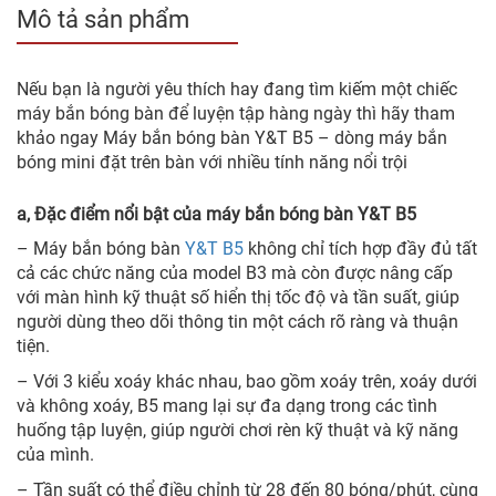
Mô tả sản phẩm
Nếu bạn là người yêu thích hay đang tìm kiếm một chiếc
máy bắn bóng bàn để luyện tập hàng ngày thì hãy tham
khảo ngay Máy bắn bóng bàn Y&T B5 – dòng máy bắn
bóng mini đặt trên bàn với nhiều tính năng nổi trội
a, Đặc điểm nổi bật của máy bắn bóng bàn Y&T B5
– Máy bắn bóng bàn
Y&T B5
không chỉ tích hợp đầy đủ tất
cả các chức năng của model B3 mà còn được nâng cấp
với màn hình kỹ thuật số hiển thị tốc độ và tần suất, giúp
người dùng theo dõi thông tin một cách rõ ràng và thuận
tiện.
– Với 3 kiểu xoáy khác nhau, bao gồm xoáy trên, xoáy dưới
và không xoáy, B5 mang lại sự đa dạng trong các tình
huống tập luyện, giúp người chơi rèn kỹ thuật và kỹ năng
của mình.
– Tần suất có thể điều chỉnh từ 28 đến 80 bóng/phút, cùng