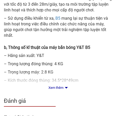
với tốc độ từ 3 đến 28m/giây, tạo ra môi trường tập luyện
linh hoạt và thích hợp cho mọi cấp độ người chơi.
– Sử dụng điều khiển từ xa,
B5
mang lại sự thuận tiện và
linh hoạt trong việc điều chỉnh các chức năng của máy,
giúp người chơi tận hưởng một trải nghiệm tập luyện tốt
nhất.
b, Thông số kĩ thuật của máy bắn bóng Y&T B5
– Hãng sản xuất: Y&T
– Trọng lượng đóng thùng: 4 KG
– Trọng lượng máy: 2.8 KG
– Kích thước đóng thùng: 34.5*28*49cm
Xem thêm
– Kích thước máy: 30*24*53cm
– Chế độ xoáy: 3 kiểu xoáy
Đánh giá
– Tần số bắn bóng: 25-80 bóng/phút
– Tốc độ bắn bóng: 3-28m/giây