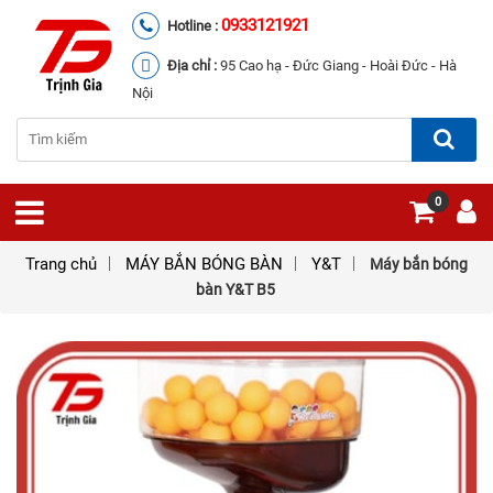
0933121921
Hotline :
Địa chỉ :
95 Cao hạ - Đức Giang - Hoài Đức - Hà
Nội
0
Trang chủ
MÁY BẮN BÓNG BÀN
Y&T
Máy bắn bóng
bàn Y&T B5